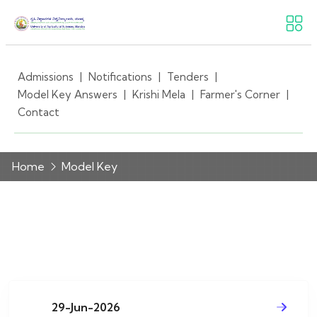
Admissions
|
Notifications
|
Tenders
|
Model Key Answers
|
Krishi Mela
|
Farmer's Corner
|
Contact
Home
Model Key
29-Jun-2026