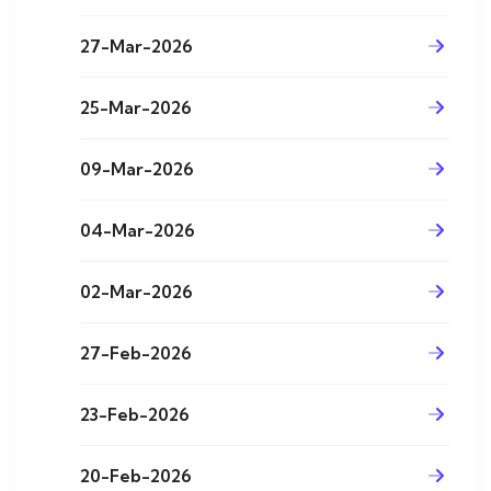
27-Mar-2026
25-Mar-2026
09-Mar-2026
04-Mar-2026
02-Mar-2026
27-Feb-2026
23-Feb-2026
20-Feb-2026