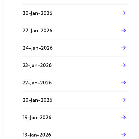
30-Jan-2026
27-Jan-2026
24-Jan-2026
23-Jan-2026
22-Jan-2026
20-Jan-2026
19-Jan-2026
13-Jan-2026