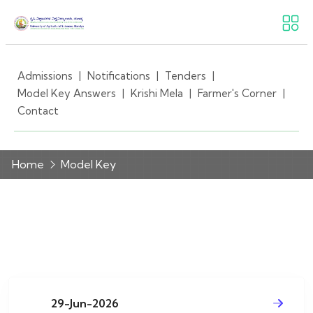
Admissions
|
Notifications
|
Tenders
|
Model Key Answers
|
Krishi Mela
|
Farmer's Corner
|
Contact
Home
Model Key
29-Jun-2026