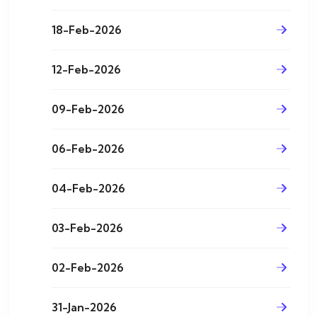
18-Feb-2026
12-Feb-2026
09-Feb-2026
06-Feb-2026
04-Feb-2026
03-Feb-2026
02-Feb-2026
31-Jan-2026