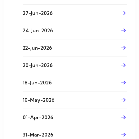
27-Jun-2026
24-Jun-2026
22-Jun-2026
20-Jun-2026
18-Jun-2026
10-May-2026
01-Apr-2026
31-Mar-2026