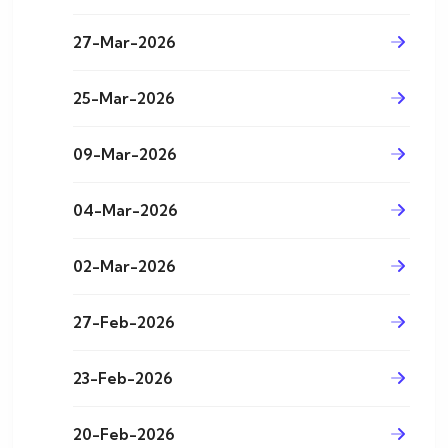
27-Mar-2026
25-Mar-2026
09-Mar-2026
04-Mar-2026
02-Mar-2026
27-Feb-2026
23-Feb-2026
20-Feb-2026