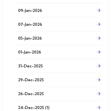
09-Jan-2026
07-Jan-2026
05-Jan-2026
01-Jan-2026
31-Dec-2025
29-Dec-2025
26-Dec-2025
24-Dec-2025 (1)