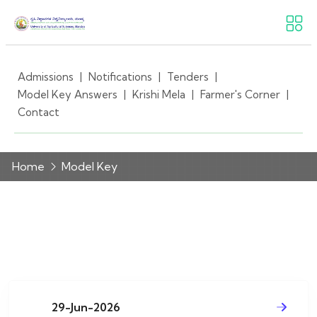
Admissions
|
Notifications
|
Tenders
|
Model Key Answers
|
Krishi Mela
|
Farmer's Corner
|
Contact
Home
Model Key
29-Jun-2026